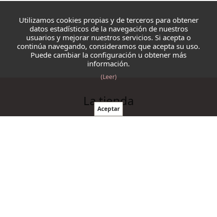
Utilizamos cookies propias y de terceros para obtener
datos estadísticos de la navegación de nuestros
usuarios y mejorar nuestros servicios. Si acepta o
continúa navegando, consideramos que acepta su uso.
Puede cambiar la configuración u obtener más
información.
(Leer)
La tienda
Blazmo
Contacto
Condiciones de compra
Productos
Ovillos
Agujas y ganchillos