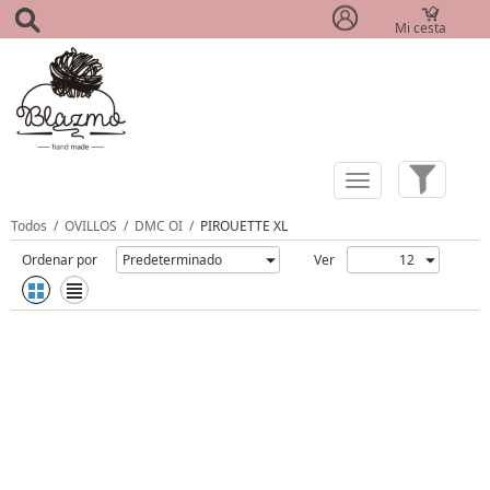
Mi cesta
(0)
Todos
/
OVILLOS
/
DMC OI
/
PIROUETTE XL
Ordenar por
Ver