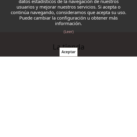
datos estadísticos de la navegación de nuestros
usuarios y mejorar nuestros servicios. Si acepta o
continúa navegando, consideramos que acepta su uso.
Puede cambiar la configuración u obtener más
información.
(Leer)
La tienda
Blazmo
Contacto
Condiciones de compra
Productos
Ovillos
Agujas y ganchillos
Cordelería
Accesorios punto y ganchillo