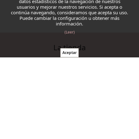
datos estadísticos de la navegación de nuestros
usuarios y mejorar nuestros servicios. Si acepta o
continúa navegando, consideramos que acepta su uso.
Puede cambiar la configuración u obtener más
información.
(Leer)
La tienda
Blazmo
Contacto
Condiciones de compra
Productos
Ovillos
Agujas y ganchillos
Cordelería
Accesorios punto y ganchillo