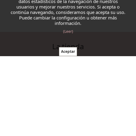
datos estadísticos de la navegación de nuestros
usuarios y mejorar nuestros servicios. Si acepta o
continúa navegando, consideramos que acepta su uso.
Puede cambiar la configuración u obtener más
información.
(Leer)
La tienda
Blazmo
Contacto
Condiciones de compra
Productos
Ovillos
Agujas y ganchillos
Cordelería
Accesorios punto y ganchillo