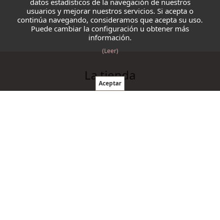
datos estadísticos de la navegación de nuestros
usuarios y mejorar nuestros servicios. Si acepta o
continúa navegando, consideramos que acepta su uso.
Puede cambiar la configuración u obtener más
información.
(Leer)
La tienda
Blazmo
Contacto
Condiciones de compra
Productos
Ovillos
Agujas y ganchillos
Cordelería
Accesorios punto y ganchillo