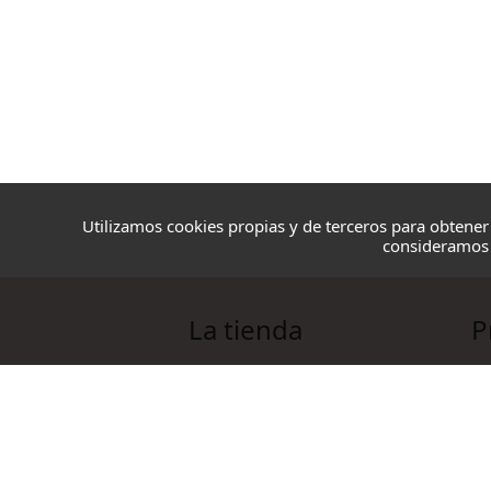
Utilizamos cookies propias y de terceros para obtener
consideramos 
La tienda
P
Blazmo
Ov
Contacto
Ag
Condiciones de compra
Co
Ac