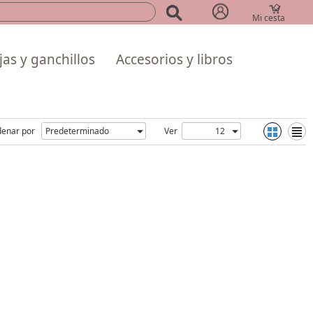
Mi cesta
(0)
as y ganchillos
Accesorios y libros
enar por
Ver