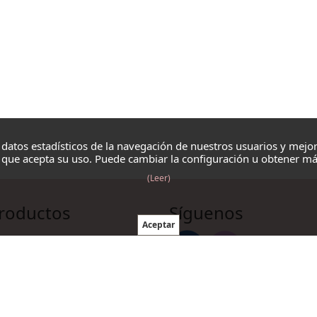
 datos estadísticos de la navegación de nuestros usuarios y mejor
que acepta su uso. Puede cambiar la configuración u obtener má
(Leer)
roductos
Síguenos
illos
ujas y ganchillos
rdelería
cesorios punto y ganchillo