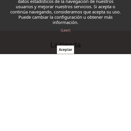
datos estadísticos de la navegación de nuestros
usuarios y mejorar nuestros servicios. Si acepta o
continúa navegando, consideramos que acepta su uso.
Puede cambiar la configuración u obtener más
información.
(Leer)
La tienda
Blazmo
Contacto
Condiciones de compra
Productos
Ovillos
Agujas y ganchillos
Cordelería
Accesorios punto y ganchillo